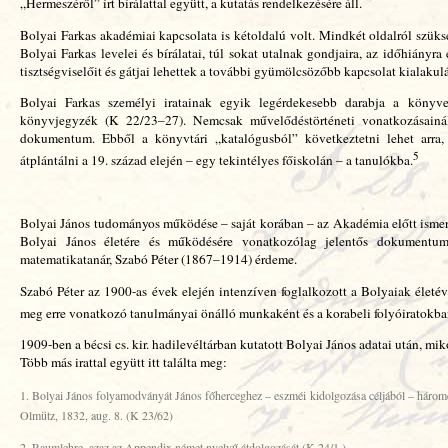
„Hermeszéről” írt bírálattal együtt, a kutatás rendelkezésére áll.
Bolyai Farkas akadémiai kapcsolata is kétoldalú volt. Mindkét oldalról szük
Bolyai Farkas levelei és bírálatai, túl sokat utalnak gondjaira, az időhiányr
tisztségviselőit és gátjai lehettek a további gyümölcsözőbb kapcsolat kialakul
Bolyai Farkas személyi iratainak egyik legérdekesebb darabja a könyvei
könyvjegyzék (K 22/23–27). Nemcsak művelődéstörténeti vonatkozásainá
dokumentum. Ebből a könyvtári „katalógusból” következtetni lehet arra,
5
átplántálni a 19. század elején – egy tekintélyes főiskolán – a tanulókba.
Bolyai János tudományos működése – saját korában – az Akadémia előtt ismer
Bolyai János életére és működésére vonatkozólag jelentős dokumentumo
matematikatanár, Szabó Péter (1867–1914) érdeme.
Szabó Péter az 1900-as évek elején intenzíven foglalkozott a Bolyaiak élet
meg erre vonatkozó tanulmányai önálló munkaként és a korabeli folyóiratokb
1909-ben a bécsi cs. kir. hadilevéltárban kutatott Bolyai János adatai után,
Több más irattal együtt itt találta meg:
1. Bolyai János folyamodványát János főherceghez – eszméi kidolgozása céljából – háromé
Olmütz, 1832, aug. 8. (K 23/62)
2. Raumlehre, azaz az Appendix német nyelvű átdolgozását (K 24/1.)