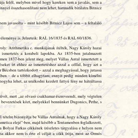
ája felől, melyben mivel hogy kereken sem a javalás, sem a
énnyel összehasonlítani nem lehet, harmadik bírálatra Bitnicz
em javasolta – mint később Bitnicz Lajos sem – a feltaláló
véleménye is. Jelzeteik: RAL 16/1835 és RAL 60/1836.
ly: Arithmetika c. munkájának ítélték, Nagy Károly hazai
 ismertetés a korabeli lapokba. Az 1835-ben jutalmazott
men 1837-ben jelent meg, melyet Vállas Antal ismertetett a
ket írt ehhez az ismertetéshez azzal a céllal, hogy azt a
 Bécsben tartózkodott – azzal a meghagyással, hogy jutassa
élben – de a többit elhagytam; ennyit pedig minden kímélni
ogyha lehet, az uralkodni kezdett fattyú fény ne hátráltassa
vét, mert „az olvasó csakhamar észreveendi, mely végtelen
t bevezetések közt, melyekkel bennünket Dugonics, Pethe, s
ől tételre bizonyítja be Vállas Antalnak, hogy a Nagy Károly
metica elejé”-ben, majd később a Tentamenben foglalkozott,
lma Bolyai Farkas cikkének (részletes tárgyalása e helyen nem
a akkor nem is érte el célját a cikk írója, most az Ormós