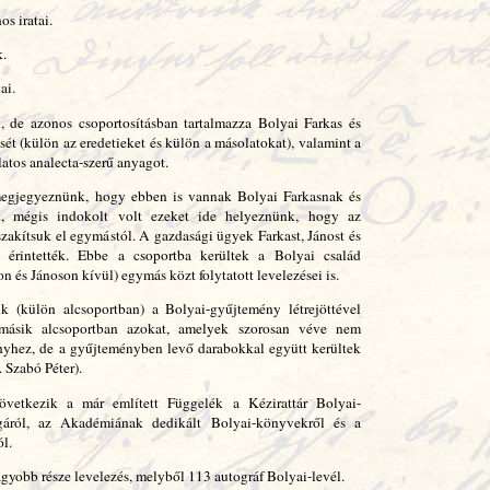
os iratai.
k.
ai.
, de azonos csoportosításban tartalmazza Bolyai Farkas és
ését (külön az eredetieket és külön a másolatokat), valamint a
atos analecta-szerű anyagot.
l megjegyeznünk, hogy ebben is vannak Bolyai Farkasnak és
ai, mégis indokolt volt ezeket ide helyeznünk, hogy az
szakítsuk el egymástól. A gazdasági ügyek Farkast, Jánost és
 érintették. Ebbe a csoportba kerültek a Bolyai család
 és Jánoson kívül) egymás közt folytatott levelezései is.
uk (külön alcsoportban) a Bolyai-gyűjtemény létrejöttével
 másik alcsoportban azokat, amelyek szorosan véve nem
nyhez, de a gyűjteményben levő darabokkal együtt kerültek
. Szabó Péter).
következik a már említett Függelék a Kézirattár Bolyai-
gáról, az Akadémiának dedikált Bolyai-könyvekről és a
l.
agyobb része levelezés, melyből 113 autográf Bolyai-levél.