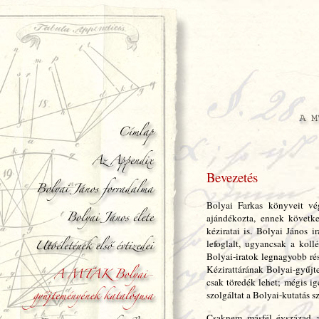
Bevezetés
Bolyai Farkas könyveit vé
ajándékozta, ennek követke
kéziratai is. Bolyai János i
lefoglalt, ugyancsak a koll
Bolyai-iratok legnagyobb r
Kézirattárának Bolyai-gyűjt
csak töredék lehet; mégis ig
szolgáltat a Bolyai-kutatás s
Csaknem másfél évszázad a