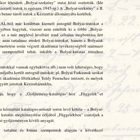
kor létesített „Bolyai-szekrény” iratai közé osztották. (Ide
zerzett iratok is egészen 1945-ig.) A „Bolyai-szekrény” a II.
 benne tárolt iratok a Kézirattár állományába kerültek.
AL-ból már korábban kiemelt autográf Bolyai-iratokat a
nyében hagytuk, viszont nem emeltük ki a többi „Bolyai-
 ez a már meglévő levéltári rend céltalan megbontása lett
g nem tartalmaz eredeti Bolyai-iratokat, hanem a Bolyaiak
mertetése során végzett akadémiai tevékenységből származó
 szempontból tehát, inkább a Bolyai-kutatás irataihoz
ratokkal vannak egybekötve stb.) nem volt lehetséges, hogy
ndjaiba került autográf-iratokat; pl. Bolyai Farkasnak azokat
ri akadémiai főtitkárhoz Toldy Ferenchez intézett, és melyek
yütt jutottak Kézirattárunkba.
a, hogy a „Gyűjtemény-katalógus”-hoz „Függelék”-et
 kézirattári katalógus-sorozat soron levő kötete – a Bolyai-
 kutatás megkönnyítése céljából „Függelékben” csatoljuk a
yai-gyűjteményen kívüli anyagát.
 tartalmi és formai szempontok alapján a következő