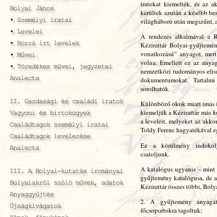
iratokat kiemelték, és az ak
kerültek azután a később bes
világháború után megszűnt, a
A rendezés alkalmával a R
Kézirattár Bolyai-gyűjtemé
vonatkozású” anyagot, mert
volna. Emellett ez az anya
nemzetközi tudományos elis
dokumentumokat. Tartalmi
sorolhatók.
Különböző okok miatt (más i
kiemeljük a Kézirattár más fo
a leveleit, melyeket az akko
Toldy Ferenc hagyatékával eg
Ez a körülmény indokolj
csatoljunk.
A katalógus ugyanis – mint a
gyűjtemény katalógusa, de a
Kézirattár összes többi, Bol
2. A gyűjtemény anyagát
főcsoportokra tagoltuk: