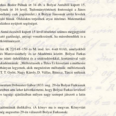
arkas Bodor Pálnak írt 34 db, a Bolyai Antaltól kapott 15,
lynek írt 16 levél. Tudománytörténeti fontosságú a János
jónéhány csak papírszelet.) A Bolyai Jánosnak szóló levelek
uló fiának. Oldalakra terjednek atyai intelmei. Matematikai
áshoz nyújtott segítséget.
z Antal öccsétől kapott 15 levél részletei számos megjegyzést
lható gazdasági, anyagi vonatkozások, ha másodrendűek is a
etkörülményeit.
lei (K 22/148–150 és M. irod. lev. 4-rét 61/d), amelyekből
tés Marosvásárhely és az Akadémia között. Bolyai Farkas
se iránti érdeklődést és a szaktudósokkal, kortársaival való
 Akadémiának: „Méltóztassék a Tktes Ur kiosztani a mathesisi
rhányan legyenek, akik megnézésre méltatnák; méltóztassék
. T. Győri, Nagy Károly, D. Vállas, Bitnicz, Tárczi uréknak
kumentum Döbrentei Gábor 1833. aug. 29-én Bolyai Farkasnak
retében arra lehet következtetni, hogy Bolyai Farkas levelező
tagsági ajánlásában milyen nagy szerepet játszott a latin
kadémiának dedikálva. (A könyv ma is megvan. Könyvtári
még augusztus 29-én válaszolt Bolyai Farkasnak: