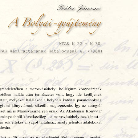
grendeletében a marosvásárhelyi kollégium könyvtárának
ztében halála után természetes volt, hogy ide kerüljenek
ratait, melyeket halálakor a helybeli katonai parancsnokság
égiumi könyvtárnak sikerült megszereznie. Így az autográf
észét ma is Marosvásárhelyen őrzik. Az Akadémiai Könyvtár
eménye ebből következőleg – a marosvásárhelyihez képest –
en sok értékes anyagot tartalmaz, amely jelentős adalékokat
zámára.
latt gyűlt össze ez az akadémiai Bolyai-anyag – eredeti