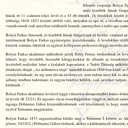
Jelentős csoportja Bolyai F
majd kisebbik fiának Gerge
fiának írt 11 csaknem teljes levél és a 43 db töredék. (A töredékek között 
többsége 1818–1823 közötti időből való, melyeket az apa írt, a távolban tan
vonatkozások csak annyiban találhatók bennük, amennyiben a tudós apa a tanul
Bolyai Farkas Jánosnak, és kisebbik fiának Gergelynek írt levelei, valamint a
tartalmaznak Bolyai Farkas egyéniségére, pszichikumára. A levelekben talá
kutatók számára, tükrözik az egykori kollégiumi professzor eléggé mostoha él
Bolyai Farkas akadémiai működését jelzik Toldy Ferenc titoknoknak írt leve
látható, hogy rövidebb, hosszabb kihagyásokkal de állandó az összekötte
leveleiből realizálni lehet a kialakult kapcsolatot, a Tudós Társaság működé
érintkezés óhaját. „Az arithmetica eleje” második kiadását 1846-ban küldi az
osztálybelieknek; én rég nem látván névkönyvet, nem tudom most kik és aká
néhány rendben tudósitani; és ingyen bekötve küldök, csak neveiket tudjam. T
küldenék...”
Bolyai Farkas akadémiai levelező taggá választása szempontjából fontos do
írt levele (K 23/21). Ez ugyanis olyan összefüggésekre világít rá, melyek isme
tagsága Döbrentei Gábor közreműködésének volt köszönhető, és hogy rendes 
nyelvű Tentamen megjelenése.
Bolyai Farkas 1833 augusztusában küldte meg a Tentamen I. kötetét az A
jelzete: 542.012.) Döbrentei Gábor titoknok, akihez a küldemények érkeztek, 