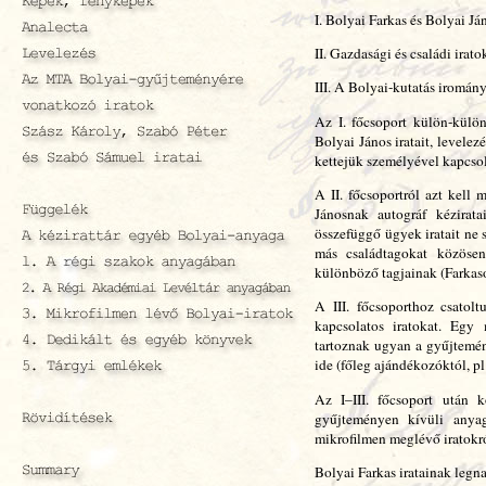
I. Bolyai Farkas és Bolyai Ján
II. Gazdasági és családi irato
III. A Bolyai-kutatás iromány
Az I. főcsoport külön-külön
Bolyai János iratait, levelez
kettejük személyével kapcsol
A II. főcsoportról azt kel
Jánosnak autográf kézirat
összefüggő ügyek iratait ne 
más családtagokat közösen
különböző tagjainak (Farkason
A III. főcsoporthoz csatolt
kapcsolatos iratokat. Egy
tartoznak ugyan a gyűjtemé
ide (főleg ajándékozóktól, pl
Az I–III. főcsoport után 
gyűjteményen kívüli anya
mikrofilmen meglévő iratokró
Bolyai Farkas iratainak legn