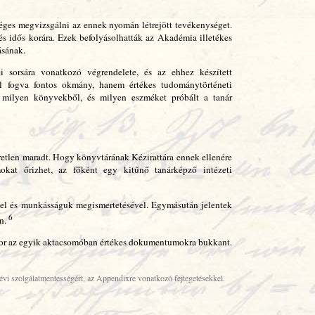
séges megvizsgálni az ennek nyomán létrejött tevékenységet.
a és idős korára. Ezek befolyásolhatták az Akadémia illetékes
ásának.
 sorsára vonatkozó végrendelete, és az ehhez készített
l fogva fontos okmány, hanem értékes tudománytörténeti
 milyen könyvekből, és milyen eszméket próbált a tanár
etlen maradt. Hogy könyvtárának Kézirattára ennek ellenére
kat őrizhet, az főként egy kitűnő tanárképző intézeti
ével és munkásságuk megismertetésével. Egymásután jelentek
6
an.
 mikor az egyik aktacsomóban értékes dokumentumokra bukkant.
vi szolgálatmentességért, az Appendixre vonatkozó fejtegetésekkel.