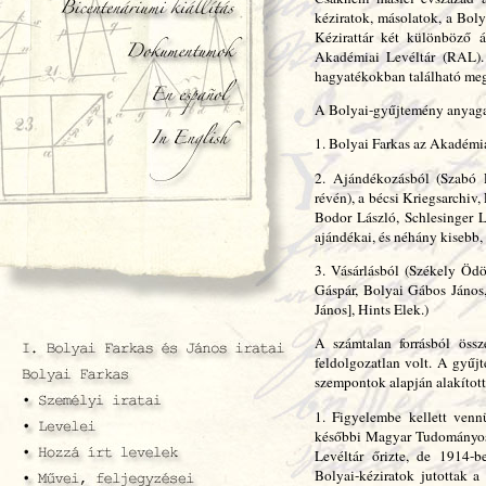
kéziratok, másolatok, a Bol
Kézirattár két különböző 
Akadémiai Levéltár (RAL). 
hagyatékokban található me
A Bolyai-gyűjtemény anyaga a
1. Bolyai Farkas az Akadémiá
2. Ajándékozásból (Szabó 
révén), a bécsi Kriegsarchiv
Bodor László, Schlesinger 
ajándékai, és néhány kisebb, 
3. Vásárlásból (Székely Ödö
Gáspár, Bolyai Gábos János
János], Hints Elek.)
A számtalan forrásból össz
feldolgozatlan volt. A gyűj
szempontok alapján alakított
1. Figyelembe kellett ven
későbbi Magyar Tudományos 
Levéltár őrizte, de 1914-b
Bolyai-kéziratok jutottak a