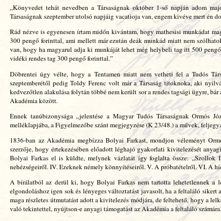
„Könyvedet tehát nevedben a Társaságnak október 1-ső napján adom maj
Társaságnak szeptember utolsó napjáig vacatioja van, engem kivéve mert én do
Rád nézve is egyenesen írtam midőn kivántam, hogy mathesisi munkádat magy
300 pengő forinttal, ami mellett már ezután deák munkád miatt nem szólhatok;
van, hogy ha magyarul adja ki munkáját lehet még helybeli tag itt 500 pengő 
vidéki rendes tag 300 pengő forinttal.”
Döbrentei úgy vélte, hogy a Tentamen miatt nem vetheti fel a Tudós Társ
szeptemberétől pedig Toldy Ferenc volt már a Társaság titoknoka, aki nyil
kedvezőtlen alakulása folytán többé nem került sor a rendes tagsági ügyre, bár
Akadémia között.
Ennek tanúbizonysága „jelentése a Magyar Tudós Társaságnak Ormós Józ
melléklapjába, a Figyelmezőbe szánt megjegyzése (K 23/48.) a művek, feljegy
1836-ban az Akadémia megbízza Bolyai Farkast, mondjon véleményt Ormós 
szerzője, hogy értekezésében előadott léghajó gyakorlati kivitelezését an
Bolyai Farkas el is küldte, melynek vázlatát így foglalta össze: „Szollok I.
nehézségeiről. IV. Ezeknek némely könnyítéseiről. V. A próbatételről. VI. A híd
A bírálatból az derül ki, hogy Bolyai Farkas nem tartotta lehetetlennek a lé
elgondoláshoz igen sok és lényeges változtatást javasolt, ha a feltaláló sikert a
maga részletes útmutatást adott a kivitelezés módjára, de feltehető, hogy a le
való tekintettel, nyújtson-e anyagi támogatást az Akadémia a feltaláló számára