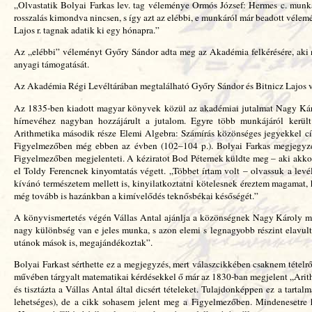
„Olvastatik Bolyai Farkas lev. tag véleménye Ormós József: Hermes c. munk
rosszalás kimondva nincsen, s így azt az elébbi, e munkáról már beadott vélem
Lajos r. tagnak adatik ki egy hónapra.”
Az „elébbi” véleményt Győry Sándor adta meg az Akadémia felkérésére, aki n
anyagi támogatását.
Az Akadémia Régi Levéltárában megtalálható Győry Sándor és Bitnicz Lajos 
Az 1835-ben kiadott magyar könyvek közül az akadémiai jutalmat Nagy Káro
hírnevéhez nagyban hozzájárult a jutalom. Egyre több munkájáról került
Arithmetika második része Elemi Algebra: Számírás közönséges jegyekkel cí
Figyelmezőben még ebben az évben (102–104 p.). Bolyai Farkas megjegyzése
Figyelmezőben megjelenteti. A kéziratot Bod Péternek küldte meg – aki akkor
el Toldy Ferencnek kinyomtatás végett. „Többet írtam volt – olvassuk a lev
kívánó természetem mellett is, kinyilatkoztatni kötelesnek éreztem magamat, h
még tovább is hazánkban a kimívelődés teknősbékai későségét.”
A könyvismertetés végén Vállas Antal ajánlja a közönségnek Nagy Károly mű
nagy különbség van e jeles munka, s azon elemi s legnagyobb részint elavul
utánok mások is, megajándékoztak”.
Bolyai Farkast sérthette ez a megjegyzés, mert válaszcikkében csaknem tételr
művében tárgyalt matematikai kérdésekkel ő már az 1830-ban megjelent „Arith
és tisztázta a Vállas Antal által dicsért tételeket. Tulajdonképpen ez a tarta
lehetséges), de a cikk sohasem jelent meg a Figyelmezőben. Mindenesetre h