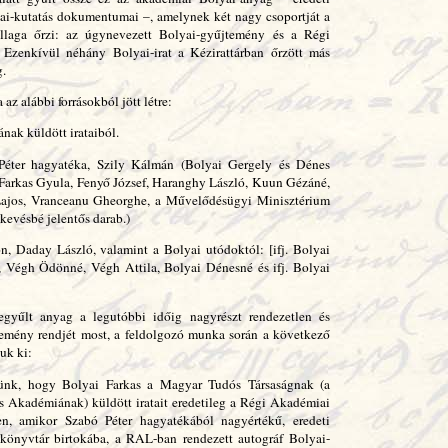
yai-kutatás dokumentumai –, amelynek két nagy csoportját a
állaga őrzi: az úgynevezett Bolyai-gyűjtemény és a Régi
Ezenkívül néhány Bolyai-irat a Kézirattárban őrzött más
g.
z alábbi forrásokból jött létre:
nak küldött irataiból.
Péter hagyatéka, Szily Kálmán (Bolyai Gergely és Dénes
, Farkas Gyula, Fenyő József, Haranghy László, Kuun Gézáné,
Lajos, Vranceanu Gheorghe, a Művelődésügyi Minisztérium
kevésbé jelentős darab.)
n, Daday László, valamint a Bolyai utódoktól: [ifj. Bolyai
, Végh Ödönné, Végh Attila, Bolyai Dénesné és ifj. Bolyai
egyűlt anyag a legutóbbi időig nagyrészt rendezetlen és
temény rendjét most, a feldolgozó munka során a következő
uk ki:
nünk, hogy Bolyai Farkas a Magyar Tudós Társaságnak (a
Akadémiának) küldött iratait eredetileg a Régi Akadémiai
en, amikor Szabó Péter hagyatékából nagyértékű, eredeti
 könyvtár birtokába, a RAL-ban rendezett autográf Bolyai-