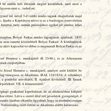
d bé midőn héti üléseink megint kezdődnek, mert most a
lgozom mint a... tudod mi.
arul ird, mivel 3-d vidéki rendes tagnak óhajtottalak majd
 fijadra a Kapitányra nézve is az a barátságos észrevételem
forinttal, mely summa penziojához egykor jól járulna; lehet
aságban Bolyai Farkas rendes tagságának ajánlását. 1835
ván nem ismerte közelebbről Bolyai Farkast. A körülmények
 az aktív kapcsolat továbbra is megmaradt Bolyai Farkas és az
sef Hermesz c. munkájáról (K 23/46.), és az Athenaeum
zések csoportjában.
József Hermész c. munkájáról, amelyet azért küldött be
yagilag támogassa az Akadémia. (RAL 124/1834) A véleményt
 a gondolat mivoltáról, II. Ajánlott kiviteléről. III. Ennek
 pótlékról. VII. A felmenetelről.”
ghajó gyakorlati kipróbálását, de az értekezésben kifejtett
kar elérni. Látva a szerző által tett javaslatok gyengeségét, ő
lkesedés lázában elkerülte figyelmét, hogy az eredményességre
. Valószínűleg ezért történt az Akadémia alábbi határozata: