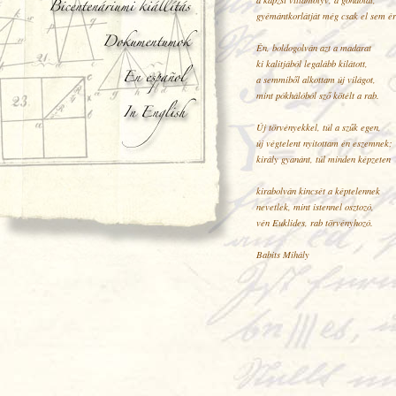
gyémántkorlátját még csak el sem ér
Én, boldogolván azt a madarat
ki kalitjából legalább kilátott,
a semmiből alkottam új világot,
mint pókhálóból sző kötélt a rab.
Új törvényekkel, túl a szűk egen,
új végtelent nyitottam én eszemnek;
király gyanánt, túl minden képzeten
kirabolván kincsét a képtelennek
nevetlek, mint istennel osztozó,
vén Euklides, rab törvényhozó.
Babits Mihály